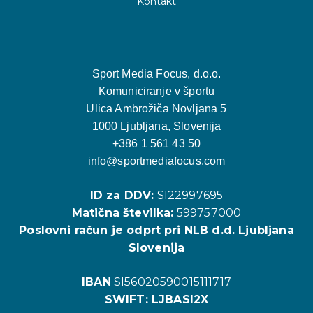
Kontakt
Sport Media Focus, d.o.o.
Komuniciranje v športu
Ulica Ambrožiča Novljana 5
1000 Ljubljana, Slovenija
+386 1 561 43 50
info@sportmediafocus.com
ID za DDV:
SI22997695
Matična številka:
599757000
Poslovni račun je odprt pri NLB d.d. Ljubljana
Slovenija
IBAN
SI56020590015111717
SWIFT: LJBASI2X