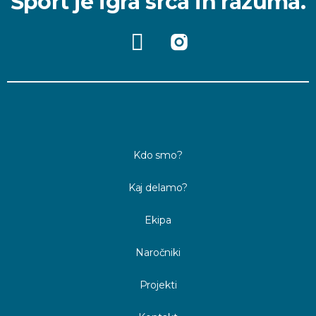
Šport je igra srca in razuma.
L
i
n
k
e
d
Kdo smo?
i
Kaj delamo?
n
-
Ekipa
i
Naročniki
n
Projekti