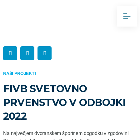
Preskoči
na
vsebino
NAŠI PROJEKTI
FIVB SVETOVNO
PRVENSTVO V ODBOJKI
2022
Na največjem dvoranskem športnem dogodku v zgodovini