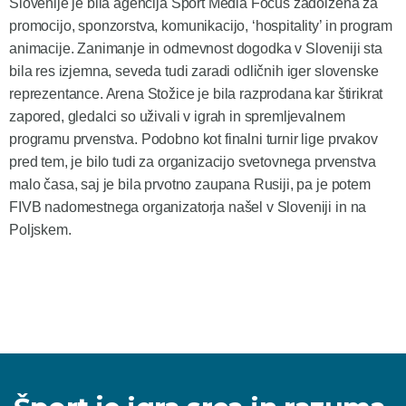
Slovenije je bila agencija Sport Media Focus zadolžena za
promocijo, sponzorstva, komunikacijo, ‘hospitality’ in program
animacije. Zanimanje in odmevnost dogodka v Sloveniji sta
bila res izjemna, seveda tudi zaradi odličnih iger slovenske
reprezentance. Arena Stožice je bila razprodana kar štirikrat
zapored, gledalci so uživali v igrah in spremljevalnem
programu prvenstva. Podobno kot finalni turnir lige prvakov
pred tem, je bilo tudi za organizacijo svetovnega prvenstva
malo časa, saj je bila prvotno zaupana Rusiji, pa je potem
FIVB nadomestnega organizatorja našel v Sloveniji in na
Poljskem.