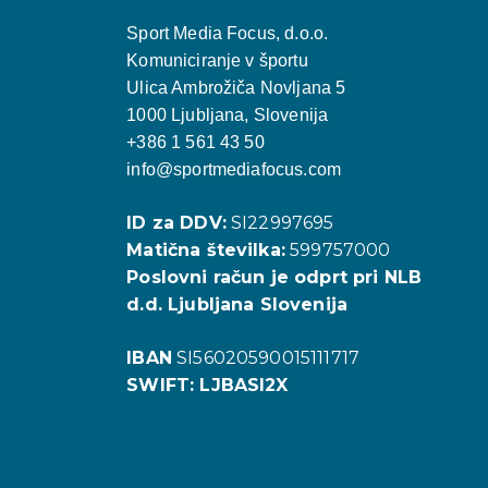
d
Sport Media Focus, d.o.o.
i
Komuniciranje v športu
n
Ulica Ambrožiča Novljana 5
-
1000 Ljubljana, Slovenija
i
+386 1 561 43 50
info@sportmediafocus.com
n
ID za DDV:
SI22997695
Matična številka:
599757000
Poslovni račun je odprt pri NLB
d.d. Ljubljana Slovenija
IBAN
SI56020590015111717
SWIFT: LJBASI2X